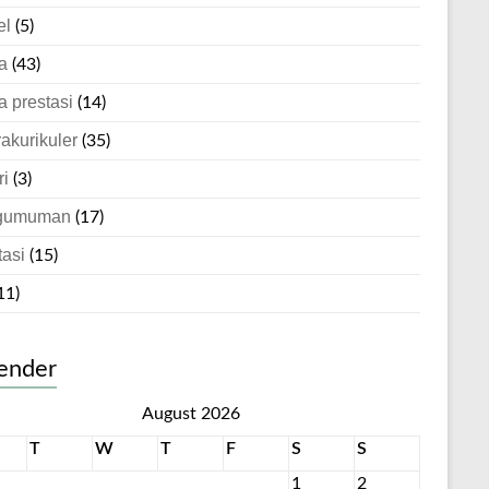
el
(5)
a
(43)
a prestasi
(14)
rakurikuler
(35)
ri
(3)
gumuman
(17)
tasi
(15)
11)
ender
August 2026
T
W
T
F
S
S
1
2