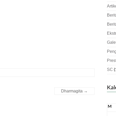
Artik
Berit
Berit
Ekst
Gale
Pen
Pres
SC
(
Kal
Dharmagita
→
M