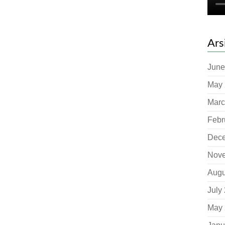
Ars
June
May 
Marc
Febr
Dec
Nov
Augu
July
May 