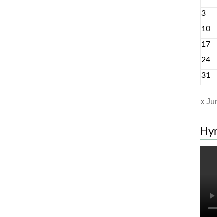
3
10
17
24
31
« Ju
Hy