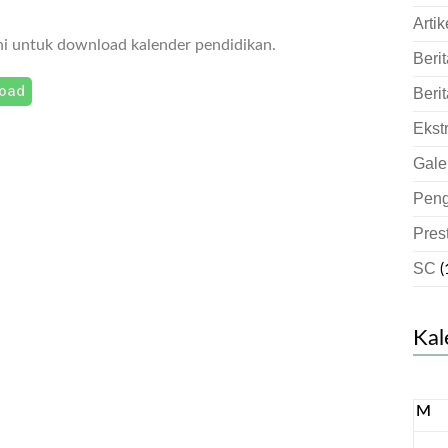
Artik
ni untuk download kalender pendidikan.
Berit
oad
Berit
Ekst
Gale
Pen
Pres
SC
(
Kal
M