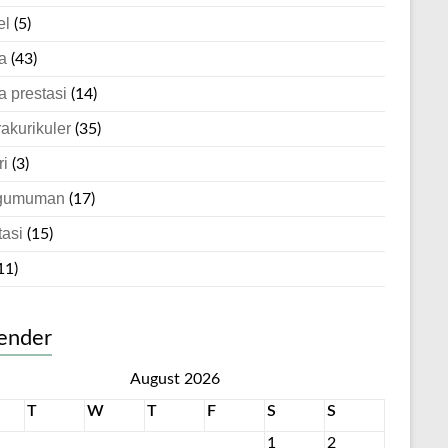
el
(5)
a
(43)
a prestasi
(14)
rakurikuler
(35)
ri
(3)
gumuman
(17)
tasi
(15)
11)
ender
August 2026
T
W
T
F
S
S
1
2