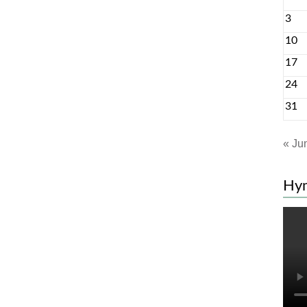
3
10
17
24
31
« Ju
Hy