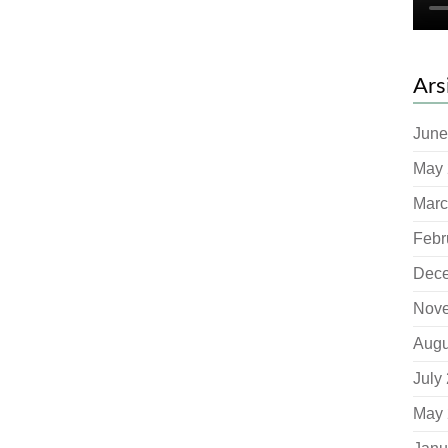
Ars
June
May 
Marc
Febr
Dec
Nov
Augu
July
May 