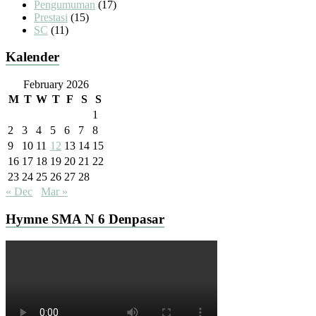
Pengumuman
(17)
Prestasi
(15)
SC
(11)
Kalender
February 2026
M
T
W
T
F
S
S
1
2
3
4
5
6
7
8
9
10
11
12
13
14
15
16
17
18
19
20
21
22
23
24
25
26
27
28
« Dec
Mar »
Hymne SMA N 6 Denpasar