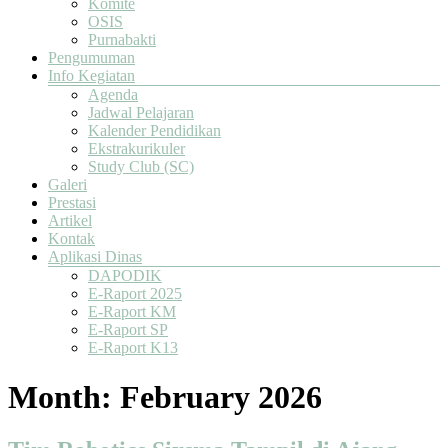
Komite
OSIS
Purnabakti
Pengumuman
Info Kegiatan
Agenda
Jadwal Pelajaran
Kalender Pendidikan
Ekstrakurikuler
Study Club (SC)
Galeri
Prestasi
Artikel
Kontak
Aplikasi Dinas
DAPODIK
E-Raport 2025
E-Raport KM
E-Raport SP
E-Raport K13
Month:
February 2026