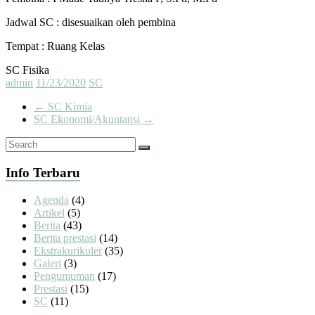
Jadwal SC : disesuaikan oleh pembina
Tempat : Ruang Kelas
SC Fisika
admin
11/23/2020
SC
←
SC Kimia
SC Ekonomi/Akuntansi
→
Info Terbaru
Agenda
(4)
Artikel
(5)
Berita
(43)
Berita prestasi
(14)
Ekstrakurikuler
(35)
Galeri
(3)
Pengumuman
(17)
Prestasi
(15)
SC
(11)