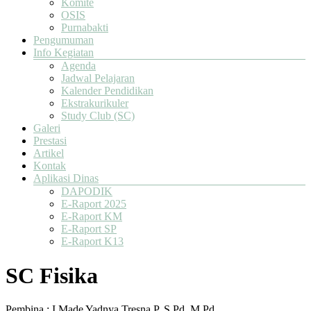
Komite
OSIS
Purnabakti
Pengumuman
Info Kegiatan
Agenda
Jadwal Pelajaran
Kalender Pendidikan
Ekstrakurikuler
Study Club (SC)
Galeri
Prestasi
Artikel
Kontak
Aplikasi Dinas
DAPODIK
E-Raport 2025
E-Raport KM
E-Raport SP
E-Raport K13
SC Fisika
Pembina : I Made Yadnya Tresna P, S.Pd, M.Pd