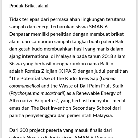
Produk Briket alami
Tidak terlepas dari permasalahan lingkungan terutama
sampah dan energi terbarukan siswa SMAN 6
Denpasar memiliki penelitian dengan membuat briket
alami dari campuran sampah tangkai buah palem Bali
dan getah kudo membuahkan hasil yang manis dalam
ajang international di Malaysia pada tahun 2018 silam.
Siswa yang berhasil mengharumkan nama Bali ini
adalah Romiza Zildjian (X IPA 5) dengan judul penelitian
“The Potential Use of the Kudo Trees Sap (
Lannea
coromandelica)
and the Waste of Bali Palm Fruit Stalk
(
Ptychosperma macarthurii
) as a Renewable Energy of
Alternative Briquettes”, yang berhasil menyabet medali
emas dan The Best Invention Secondary School dari
panitia penyelenggara dan pemerintah Malaysia.
Dari 300 project peserta yang masuk finalis dari
seluruh Negara di dunia siswa SMAN 6 Denpasar