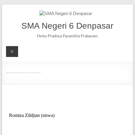
SMA Negeri 6 Denpasar
Hettu Pradnya Paramitha Prabavam
Romiza Zildjian Siswa SMAN 6 Denpasar Memperoleh Medali Emas Dan The Best Invention Dalam Wyie Di Malaysia Tahun 2018 (Dari Penemuan Sebuah Briket Dari Sampah Palem Dan Getah Kudo)
Romiza Zildjian (siswa)