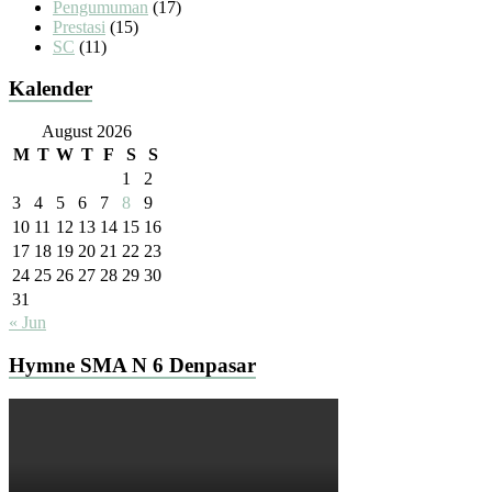
Pengumuman
(17)
Prestasi
(15)
SC
(11)
Kalender
August 2026
M
T
W
T
F
S
S
1
2
3
4
5
6
7
8
9
10
11
12
13
14
15
16
17
18
19
20
21
22
23
24
25
26
27
28
29
30
31
« Jun
Hymne SMA N 6 Denpasar