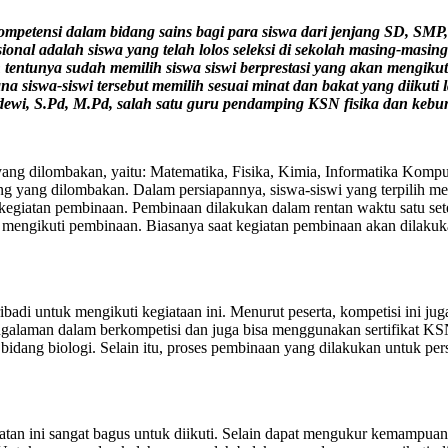
ompetensi dalam bidang sains bagi para siswa dari jenjang SD, SMP
ional adalah siswa yang telah lolos seleksi di sekolah masing-masing
tentunya sudah memilih siswa siswi berprestasi yang akan mengikuti 
 siswa-siswi tersebut memilih sesuai minat dan bakat yang diikuti la
dewi, S.Pd, M.Pd, salah satu guru pendamping KSN fisika dan keb
yang dilombakan, yaitu: Matematika, Fisika, Kimia, Informatika Kom
 yang dilombakan. Dalam persiapannya, siswa-siswi yang terpilih me
 kegiatan pembinaan. Pembinaan dilakukan dalam rentan waktu satu se
m mengikuti pembinaan. Biasanya saat kegiatan pembinaan akan dilaku
pribadi untuk mengikuti kegiataan ini. Menurut peserta, kompetisi in
galaman dalam berkompetisi dan juga bisa menggunakan sertifikat KS
idang biologi. Selain itu, proses pembinaan yang dilakukan untuk per
atan ini sangat bagus untuk diikuti. Selain dapat mengukur kemampuan