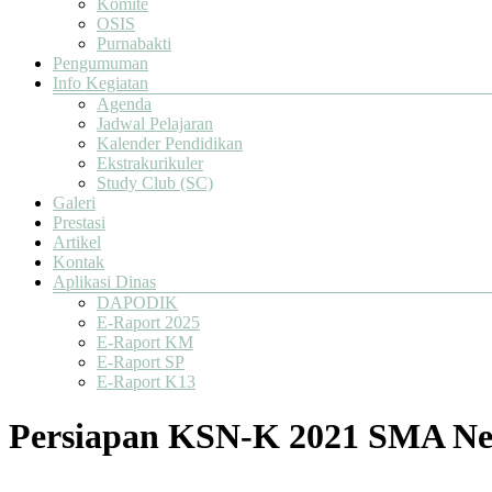
Komite
OSIS
Purnabakti
Pengumuman
Info Kegiatan
Agenda
Jadwal Pelajaran
Kalender Pendidikan
Ekstrakurikuler
Study Club (SC)
Galeri
Prestasi
Artikel
Kontak
Aplikasi Dinas
DAPODIK
E-Raport 2025
E-Raport KM
E-Raport SP
E-Raport K13
Persiapan KSN-K 2021 SMA Neg