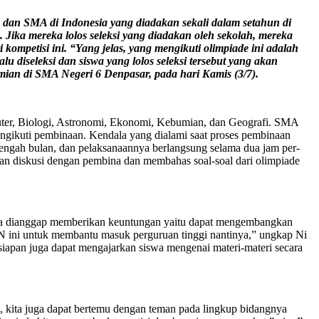
, dan SMA di Indonesia
yang diadakan sekali dalam setahun di
.
J
ika mereka lolos seleksi yang diadakan oleh sekolah, mereka
kompetisi ini. “Yang jelas, yang mengikuti olimpiade ini adalah
lu diseleksi dan siswa yang lolos seleksi tersebut yang akan
umian di SMA Negeri 6 Denpasar
, pada hari Kamis (3/7).
puter, Biologi, Astronomi, Ekonomi, Kebumian, dan Geografi. SMA
ngikuti pembinaan. Kendala yang dialami saat proses pembinaan
tengah bulan, dan pelaksanaannya berlangsung selama dua jam per-
kan diskusi dengan pembina dan membahas soal-soal dari olimpiade
i juga dianggap memberikan keuntungan yaitu dapat mengembangkan
N ini untuk membantu masuk perguruan tinggi nantinya,” ungkap Ni
siapan juga dapat mengajarkan siswa mengenai materi-materi secara
, kita juga dapat bertemu dengan teman pada lingkup bidangnya