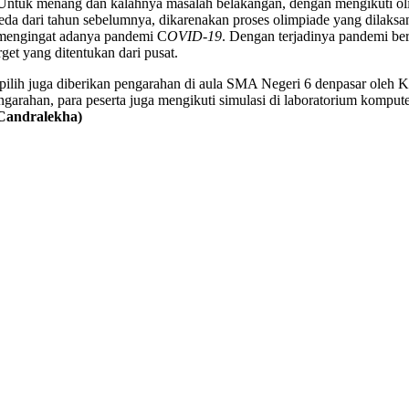
ntuk menang dan kalahnya masalah belakangan, dengan mengikuti olim
eda dari tahun sebelumnya, dikarenakan proses olimpiade yang dilaks
e mengingat adanya pandemi C
OVID-19
. Dengan terjadinya pandemi be
get yang ditentukan dari pusat.
pilih juga diberikan pengarahan di aula SMA Negeri 6 denpasar oleh 
rahan, para peserta juga mengikuti simulasi di laboratorium komputer
 Candralekha)