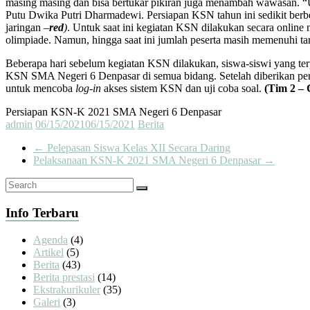
masing masing dan bisa bertukar pikiran juga menambah wawasan. “U
Putu Dwika Putri Dharmadewi. Persiapan KSN tahun ini sedikit berb
jaringan –
red
)
. Untuk saat ini kegiatan KSN dilakukan secara onlin
olimpiade. Namun, hingga saat ini jumlah peserta masih memenuhi tar
Beberapa hari sebelum kegiatan KSN dilakukan, siswa-siswi yang ter
KSN SMA Negeri 6 Denpasar di semua bidang. Setelah diberikan penga
untuk mencoba
log-in
akses sistem KSN dan uji coba soal.
(Tim 2 –
Persiapan KSN-K 2021 SMA Negeri 6 Denpasar
admin
06/15/2021
06/15/2021
Berita
←
Pelepasan Siswa Kelas XII Secara Daring
Pelaksanaan KSN-K 2021 SMA Negeri 6 Denpasar
→
Info Terbaru
Agenda
(4)
Artikel
(5)
Berita
(43)
Berita prestasi
(14)
Ekstrakurikuler
(35)
Galeri
(3)