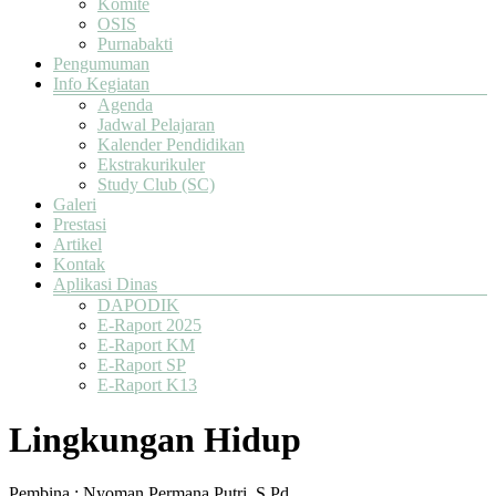
Komite
OSIS
Purnabakti
Pengumuman
Info Kegiatan
Agenda
Jadwal Pelajaran
Kalender Pendidikan
Ekstrakurikuler
Study Club (SC)
Galeri
Prestasi
Artikel
Kontak
Aplikasi Dinas
DAPODIK
E-Raport 2025
E-Raport KM
E-Raport SP
E-Raport K13
Lingkungan Hidup
Pembina : Nyoman Permana Putri, S.Pd