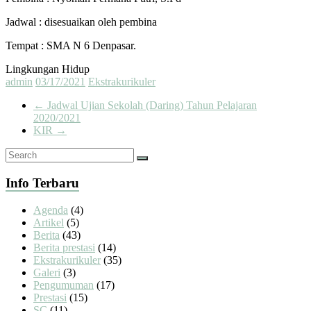
Jadwal : disesuaikan oleh pembina
Tempat : SMA N 6 Denpasar.
Lingkungan Hidup
admin
03/17/2021
Ekstrakurikuler
←
Jadwal Ujian Sekolah (Daring) Tahun Pelajaran
2020/2021
KIR
→
Info Terbaru
Agenda
(4)
Artikel
(5)
Berita
(43)
Berita prestasi
(14)
Ekstrakurikuler
(35)
Galeri
(3)
Pengumuman
(17)
Prestasi
(15)
SC
(11)