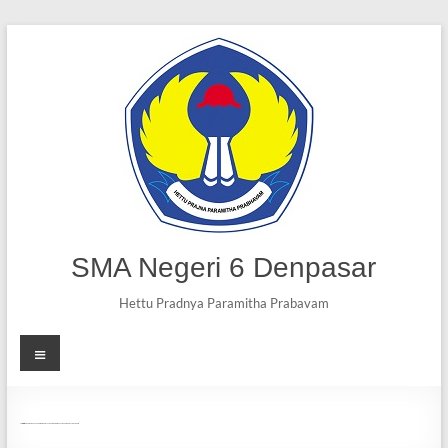
SMA Negeri 6 Denpasar
Hettu Pradnya Paramitha Prabavam
Sosialisasi tentang Narkoba dan Judi Online oleh Anggota DPD RI Bapak Gede Ngurah Ambara Putra