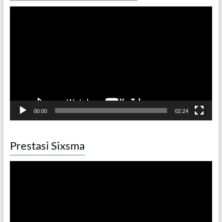
Video
Player
00:00
02:24
Prestasi Sixsma
Video
Player