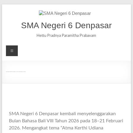
SMA Negeri 6 Denpasar
Hettu Pradnya Paramitha Prabavam
SMA Negeri 6 Denpasar Gelar Bulan Bahasa Bali VIII Tahun 2026, Usung Tema “Atma Kerthi Udiana Purnaning Jiwa”
SMA Negeri 6 Denpasar kembali menyelenggarakan
Bulan Bahasa Bali VIII Tahun 2026 pada 18–21 Februari
2026. Mengangkat tema “Atma Kerthi Udiana