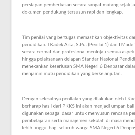
persiapan pemberkasan secara sangat matang sejak j
dokumen pendukung tersusun rapi dan lengkap.
Tim penilai yang bertugas memastikan objektivitas dan 
pendidikan: I Kadek Arta, S.Pd. (Penilai 1) dan I Made
secara cermat dan profesional meninjau semua aspek ki
hingga pelaksanaan delapan Standar Nasional Pendidik
menekankan keseriusan SMA Negeri 6 Denpasar dalam 
menjamin mutu pendidikan yang berkelanjutan.
Dengan selesainya penilaian yang dilakukan oleh I Ka
berharap hasil dari PKKS ini akan menjadi umpan balik
digunakan sebagai dasar untuk menyusun rencana perb
pembelajaran serta manajemen sekolah di masa menda
lebih unggul bagi seluruh warga SMA Negeri 6 Denpas