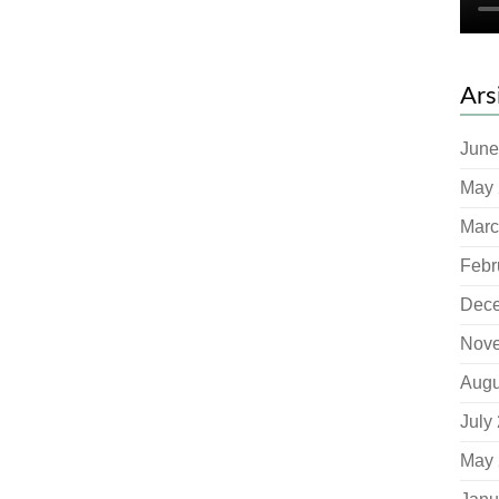
Ars
June
May 
Marc
Febr
Dec
Nov
Augu
July
May 