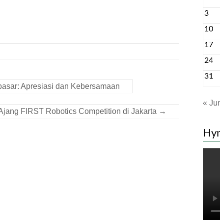
3
10
17
24
31
pasar: Apresiasi dan Kebersamaan
« Ju
 Ajang FIRST Robotics Competition di Jakarta
→
Hy