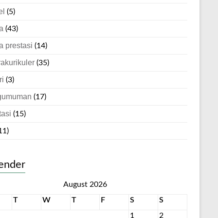
el
(5)
a
(43)
a prestasi
(14)
rakurikuler
(35)
ri
(3)
gumuman
(17)
tasi
(15)
11)
ender
August 2026
T
W
T
F
S
S
1
2