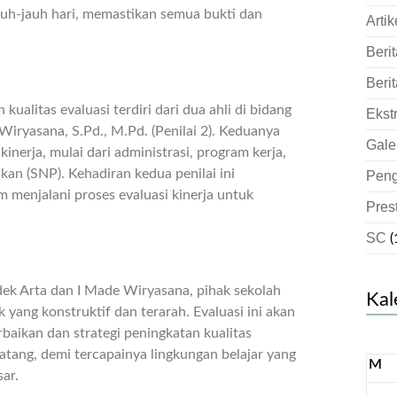
auh-jauh hari, memastikan semua bukti dan
Artik
Berit
Berit
kualitas evaluasi terdiri dari dua ahli di bidang
Ekst
 Wiryasana, S.Pd., M.Pd. (Penilai 2). Keduanya
Gale
nerja, mulai dari administrasi, program kerja,
an (SNP). Kehadiran kedua penilai ini
Pen
menjalani proses evaluasi kinerja untuk
Pres
SC
(
dek Arta dan I Made Wiryasana, pihak sekolah
Kal
 yang konstruktif dan terarah. Evaluasi ini akan
aikan dan strategi peningkatan kualitas
tang, demi tercapainya lingkungan belajar yang
M
ar.