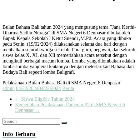
Bulan Bahasa Bali tahun 2024 yang mengusung tema ”Jana Kerthi-
Dharma Sadhu Nuraga” di SMA Negeri 6 Denpasar dibuka oleh
Bapak Kepala Sekolah I Ketut Suendi ,M.Pd. Acara yang dibuka
pada Senin, (19/02/2024) dilaksanakan selama dua hari dengan
melibatkan seluruh warga sekolah. Para guru, pegawai, dan seluruh
siswa kelas X, XI, dan XII memeriahkan acara tersebut dengan
mengikuti berbagai macam lomba. Lomba yang dilombakan adalah
lomba-lomba yang erat kaitannya dengan melestarikan Bahasa dan
Budaya Bali sepeeti lomba Baligrafi.
Pelaksanaan Bulan Bahasa Bali di SMA Negeri 6 Denpasar
admin
04/22/2024
04/22/2024
Berita
←
Siswa Eligible Tahun 2024
Kemeriahan Pelaksanaan Pameran P5 di SMA Negeri 6
Denpasar
→
Info Terbaru