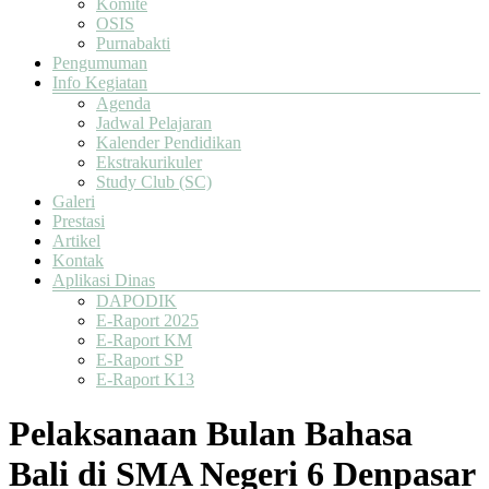
Komite
OSIS
Purnabakti
Pengumuman
Info Kegiatan
Agenda
Jadwal Pelajaran
Kalender Pendidikan
Ekstrakurikuler
Study Club (SC)
Galeri
Prestasi
Artikel
Kontak
Aplikasi Dinas
DAPODIK
E-Raport 2025
E-Raport KM
E-Raport SP
E-Raport K13
Pelaksanaan Bulan Bahasa
Bali di SMA Negeri 6 Denpasar