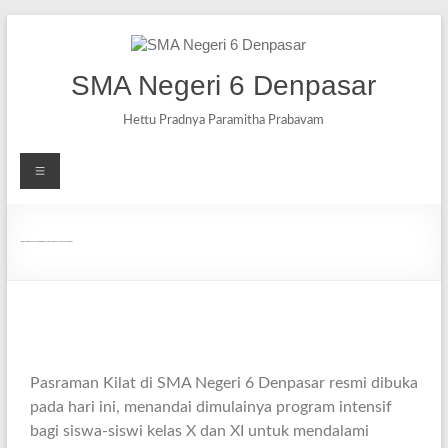
SMA Negeri 6 Denpasar
Hettu Pradnya Paramitha Prabavam
Pasraman Kilat SMAN 6 Denpasar Resmi Dibuka, Siswa Selami Budaya Bali Sejak Hari Pertama
Pasraman Kilat di SMA Negeri 6 Denpasar resmi dibuka
pada hari ini, menandai dimulainya program intensif
bagi siswa-siswi kelas X dan XI untuk mendalami