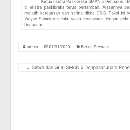
Ketua Ekstra Paskibraka SMAN 6 Denpasar I Made 
di ekstra paskibraka terus bertambah. Alasannya p
melatih ketegasan dan sering dikira OSIS. Paksi ini 
Wayan Subiakta selaku waka kesiswaan dengan pelati
Denpasar.
admin
07/31/2020
Berita
Prestasi
,
←
Siswa dan Guru SMAN 6 Denpasar Juara Penel