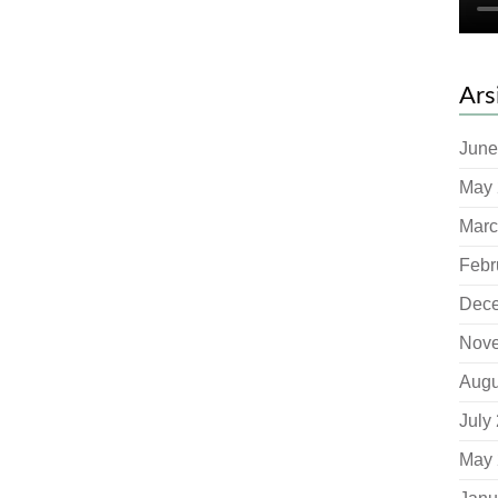
Ars
June
May 
Marc
Febr
Dec
Nov
Augu
July
May 