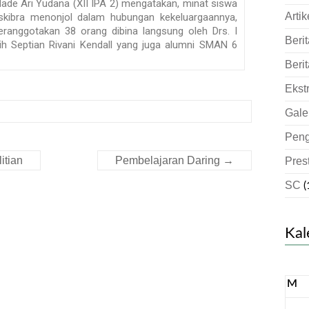
Ari Yudana (XII IPA 2) mengatakan, minat siswa
Artik
askibra menonjol dalam hubungan kekeluargaannya,
beranggotakan 38 orang dibina langsung oleh Drs. I
Berit
h Septian Rivani Kendall yang juga alumni SMAN 6
Berit
Ekst
Gale
Pen
itian
Pembelajaran Daring
→
Pres
SC
(
Kal
M