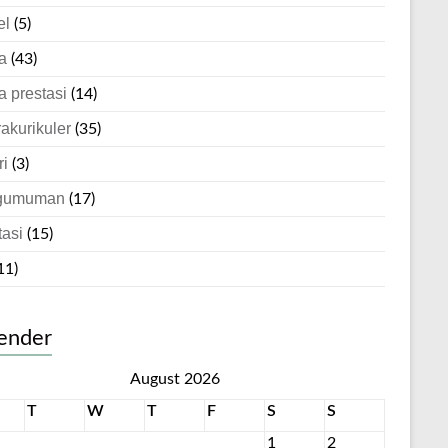
el
(5)
a
(43)
a prestasi
(14)
rakurikuler
(35)
ri
(3)
gumuman
(17)
tasi
(15)
11)
ender
August 2026
T
W
T
F
S
S
1
2