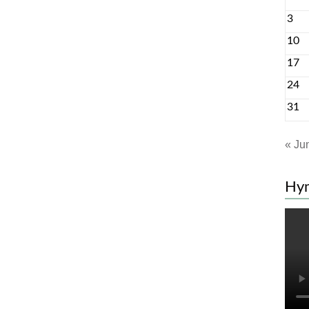
3
10
17
24
31
« Ju
Hy