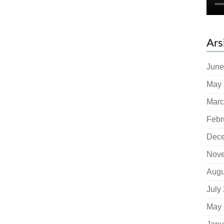
Ars
June
May 
Marc
Febr
Dec
Nov
Augu
July
May 