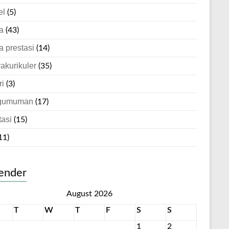
el
(5)
a
(43)
a prestasi
(14)
rakurikuler
(35)
ri
(3)
gumuman
(17)
tasi
(15)
11)
ender
August 2026
T
W
T
F
S
S
1
2