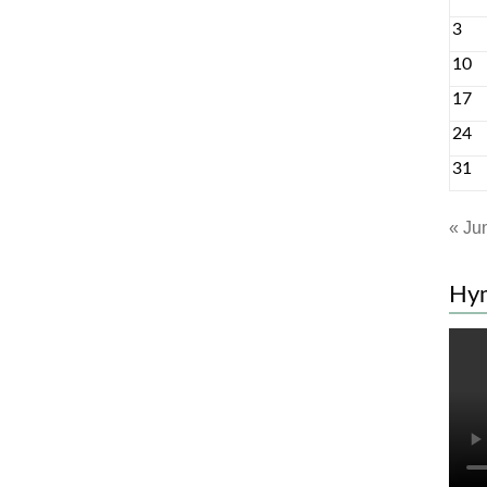
3
10
17
24
31
« Ju
Hy