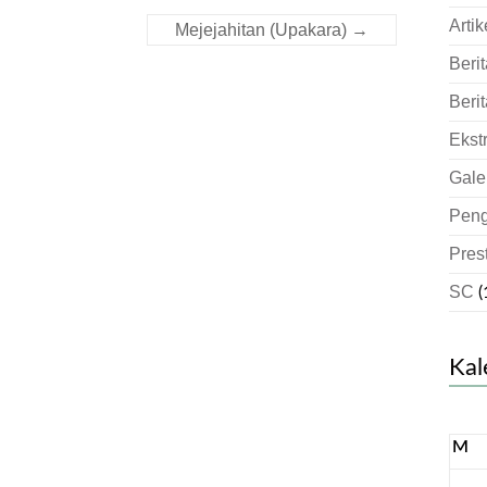
Artik
Mejejahitan (Upakara)
→
Berit
Berit
Ekst
Gale
Pen
Pres
SC
(
Kal
M