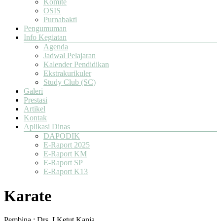
Komite
OSIS
Purnabakti
Pengumuman
Info Kegiatan
Agenda
Jadwal Pelajaran
Kalender Pendidikan
Ekstrakurikuler
Study Club (SC)
Galeri
Prestasi
Artikel
Kontak
Aplikasi Dinas
DAPODIK
E-Raport 2025
E-Raport KM
E-Raport SP
E-Raport K13
Karate
Pembina : Drs. I Ketut Kania