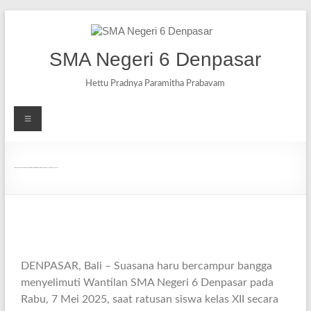
SMA Negeri 6 Denpasar
Hettu Pradnya Paramitha Prabavam
Haru dan Bangga Selimuti Pelepasan Siswa Kelas XII SMA Negeri 6 Denpasar Tahun Pelajaran 2024/2025
DENPASAR, Bali – Suasana haru bercampur bangga
menyelimuti Wantilan SMA Negeri 6 Denpasar pada
Rabu, 7 Mei 2025, saat ratusan siswa kelas XII secara