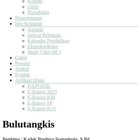
Komite
OSIS
Purnabakti
Pengumuman
Info Kegiatan
Agenda
Jadwal Pelajaran
Kalender Pendidikan
Ekstrakurikuler
Study Club (SC)
Galeri
Prestasi
Artikel
Kontak
Aplikasi Dinas
DAPODIK
E-Raport 2025
E-Raport KM
E-Raport SP
E-Raport K13
Bulutangkis
Pembina : Kadek Pradnya Somarinata, S.Pd