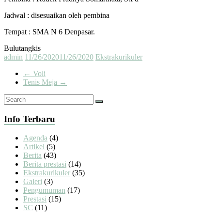
Jadwal : disesuaikan oleh pembina
Tempat : SMA N 6 Denpasar.
Bulutangkis
admin
11/26/2020
11/26/2020
Ekstrakurikuler
←
Voli
Tenis Meja
→
Info Terbaru
Agenda
(4)
Artikel
(5)
Berita
(43)
Berita prestasi
(14)
Ekstrakurikuler
(35)
Galeri
(3)
Pengumuman
(17)
Prestasi
(15)
SC
(11)