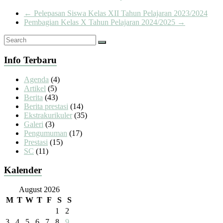
←
Pelepasan Siswa Kelas XII Tahun Pelajaran 2023/2024
Pembagian Kelas X Tahun Pelajaran 2024/2025
→
Info Terbaru
Agenda
(4)
Artikel
(5)
Berita
(43)
Berita prestasi
(14)
Ekstrakurikuler
(35)
Galeri
(3)
Pengumuman
(17)
Prestasi
(15)
SC
(11)
Kalender
August 2026
M
T
W
T
F
S
S
1
2
3
4
5
6
7
8
9