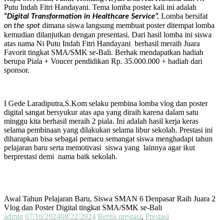
Putu Indah Fitri Handayani. Tema lomba poster kali ini adalah
Lomba bersifat
“Digital Transformation in Healthcare Service”.
dimana siswa langsung membuat poster ditempat lomba
on the spot
kemudian dilanjutkan dengan presentasi. Dari hasil lomba ini siswa
atas nama Ni Putu Indah Fitri Handayani berhasil meraih Juara
Favorit tingkat SMA/SMK se-Bali. Berhak mendapatkan hadiah
berupa Piala + Voucer pendidikan Rp. 35.000.000 + hadiah dari
sponsor.
I Gede Laradiputra,S.Kom selaku pembina lomba vlog dan poster
digital sangat bersyukur atas apa yang diraih karena dalam satu
minggu kita berhasil meraih 2 piala. Ini adalah hasil kerja keras
selama pembinaan yang dilakukan selama libur sekolah. Prestasi ini
diharapkan bisa sebagai pemacu semangat siswa menghadapi tahun
pelajaran baru serta memotivasi siswa yang lainnya agar ikut
berprestasi demi nama baik sekolah.
Awal Tahun Pelajaran Baru, Siswa SMAN 6 Denpasar Raih Juara 2
Vlog dan Poster Digital tingkat SMA/SMK se-Bali
admin
07/16/2024
08/22/2024
Berita prestasi
,
Prestasi