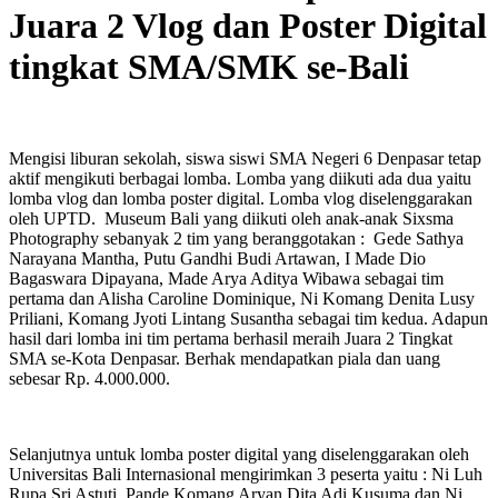
Juara 2 Vlog dan Poster Digital
tingkat SMA/SMK se-Bali
Mengisi liburan sekolah, siswa siswi SMA Negeri 6 Denpasar tetap
aktif mengikuti berbagai lomba. Lomba yang diikuti ada dua yaitu
lomba vlog dan lomba poster digital. Lomba vlog diselenggarakan
oleh UPTD. Museum Bali yang diikuti oleh anak-anak Sixsma
Photography sebanyak 2 tim yang beranggotakan : Gede Sathya
Narayana Mantha, Putu Gandhi Budi Artawan, I Made Dio
Bagaswara Dipayana, Made Arya Aditya Wibawa sebagai tim
pertama dan Alisha Caroline Dominique, Ni Komang Denita Lusy
Priliani, Komang Jyoti Lintang Susantha sebagai tim kedua. Adapun
hasil dari lomba ini tim pertama berhasil meraih Juara 2 Tingkat
SMA se-Kota Denpasar. Berhak mendapatkan piala dan uang
sebesar Rp. 4.000.000.
Selanjutnya untuk lomba poster digital yang diselenggarakan oleh
Universitas Bali Internasional mengirimkan 3 peserta yaitu : Ni Luh
Rupa Sri Astuti, Pande Komang Aryan Dita Adi Kusuma dan Ni