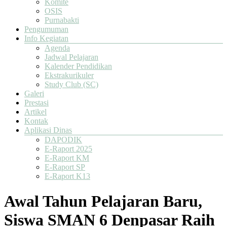
Komite
OSIS
Purnabakti
Pengumuman
Info Kegiatan
Agenda
Jadwal Pelajaran
Kalender Pendidikan
Ekstrakurikuler
Study Club (SC)
Galeri
Prestasi
Artikel
Kontak
Aplikasi Dinas
DAPODIK
E-Raport 2025
E-Raport KM
E-Raport SP
E-Raport K13
Awal Tahun Pelajaran Baru,
Siswa SMAN 6 Denpasar Raih