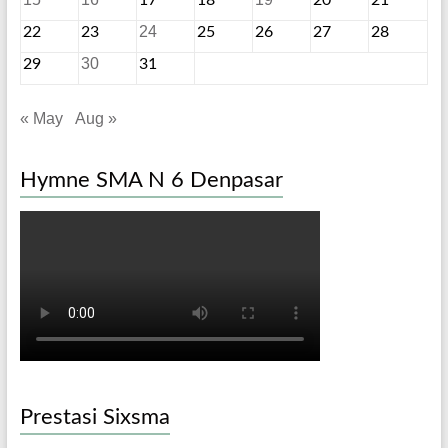
17
18
20
21
24
22
23
25
26
27
28
30
29
31
« May
Aug »
Hymne SMA N 6 Denpasar
Prestasi Sixsma