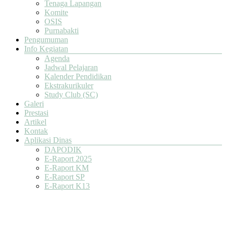
Tenaga Lapangan
Komite
OSIS
Purnabakti
Pengumuman
Info Kegiatan
Agenda
Jadwal Pelajaran
Kalender Pendidikan
Ekstrakurikuler
Study Club (SC)
Galeri
Prestasi
Artikel
Kontak
Aplikasi Dinas
DAPODIK
E-Raport 2025
E-Raport KM
E-Raport SP
E-Raport K13