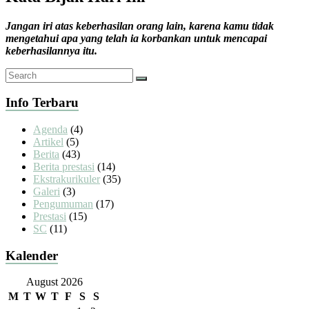
Jangan iri atas keberhasilan orang lain, karena kamu tidak
mengetahui apa yang telah ia korbankan untuk mencapai
keberhasilannya itu.
Info Terbaru
Agenda
(4)
Artikel
(5)
Berita
(43)
Berita prestasi
(14)
Ekstrakurikuler
(35)
Galeri
(3)
Pengumuman
(17)
Prestasi
(15)
SC
(11)
Kalender
August 2026
M
T
W
T
F
S
S